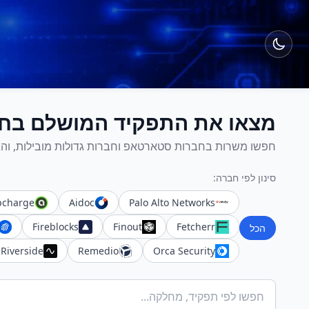
לג לתוכן הראשי
מצאו את התפקיד המושלם בחבר
חפשו משרות בחברות סטארטאפ וחברות גדולות מובילות, והגי
סינון לפי חברה:
pcharge
Aidoc
Palo Alto Networks
Fireblocks
Finout
Fetcherr
הכל
Riverside
Remedio
Orca Security