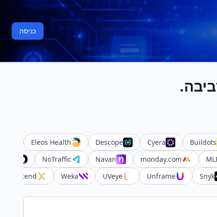
כניסה
יבה.
on
Eleos Health
Descope
Cyera
Buildots
curity
NoTraffic
Navan
monday.com
ML
Xtend
Weka
UVeye
Unframe
Snyk